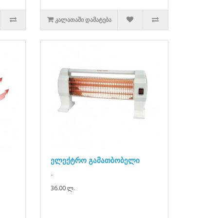
ᲙᲐᲚᲐᲗᲐᲨᲘ ᲓᲐᲛᲐᲢᲔᲑᲐ
ელექტრო გამათბობელი
..
36.00 ლ.