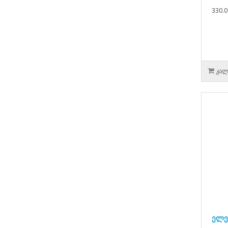
330.0
ᲙᲐᲚ
ელე