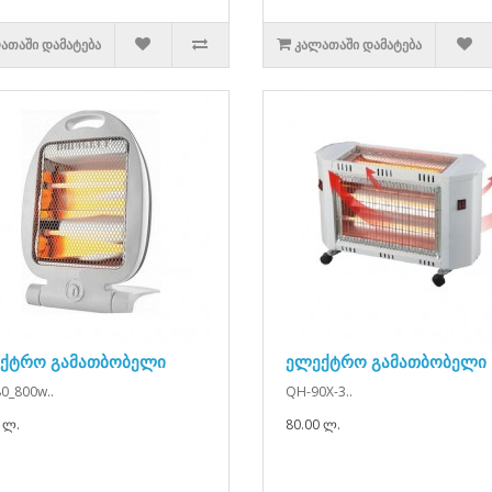
ᲐᲗᲐᲨᲘ ᲓᲐᲛᲐᲢᲔᲑᲐ
ᲙᲐᲚᲐᲗᲐᲨᲘ ᲓᲐᲛᲐᲢᲔᲑᲐ
ქტრო გამათბობელი
ელექტრო გამათბობელი
0_800w..
QH-90X-3..
 ლ.
80.00 ლ.