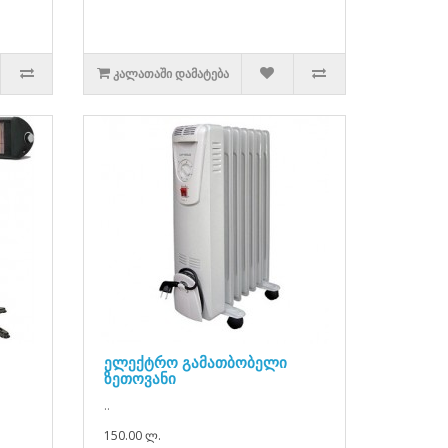
ᲙᲐᲚᲐᲗᲐᲨᲘ ᲓᲐᲛᲐᲢᲔᲑᲐ
ელექტრო გამათბობელი
ზეთოვანი
..
150.00 ლ.