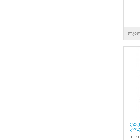
ᲙᲐᲚ
ელე
კოლ
HECHT