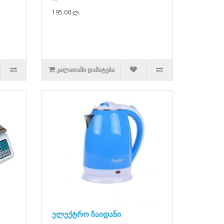
195.00 ლ.
ᲙᲐᲚᲐᲗᲐᲨᲘ ᲓᲐᲛᲐᲢᲔᲑᲐ
ელექტრო ჩაიდანი