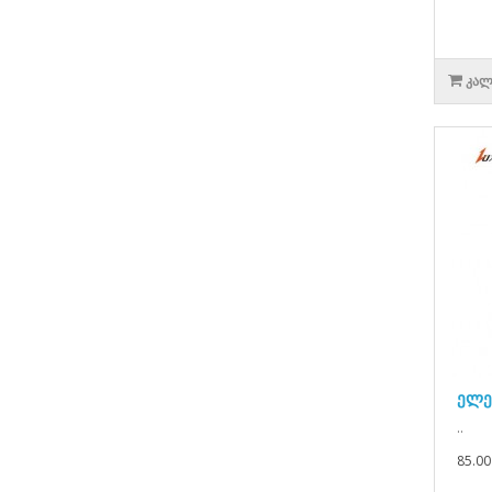
ᲙᲐᲚ
ელე
..
85.00