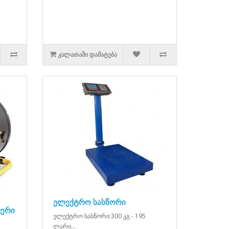
ᲙᲐᲚᲐᲗᲐᲨᲘ ᲓᲐᲛᲐᲢᲔᲑᲐ
ელექტრო სასწორი
ერი
ელექტრო სასწორი:300 კგ - 195
ლარი...