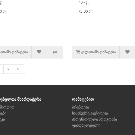
..
40 kg..
0 ლ.
75.00 ლ.
ᲐᲗᲐᲨᲘ ᲓᲐᲛᲐᲢᲔᲑᲐ
ᲙᲐᲚᲐᲗᲐᲨᲘ ᲓᲐᲛᲐᲢᲔᲑᲐ
>
>|
რებელთა მხარდაჭერა
დამატებით
ვშირდით
ბრენდები
ბები
სასაჩუქრე ვაუჩერები
უკა
პარტნიორული პროგრამა
ფასდაკლებული