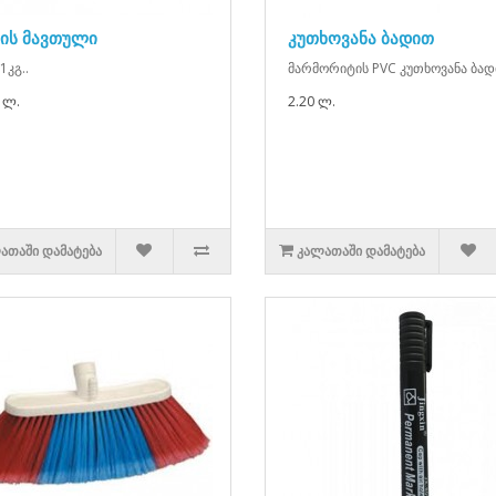
პის მავთული
კუთხოვანა ბადით
 1კგ..
მარმორიტის PVC კუთხოვანა ბად
 ლ.
2.20 ლ.
ᲐᲗᲐᲨᲘ ᲓᲐᲛᲐᲢᲔᲑᲐ
ᲙᲐᲚᲐᲗᲐᲨᲘ ᲓᲐᲛᲐᲢᲔᲑᲐ