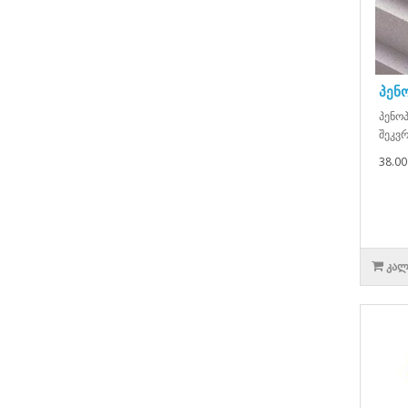
პენ
პენო
შეკვრ
38.00
ᲙᲐᲚ