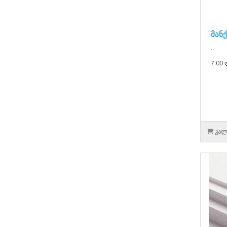
მანქ
..
7.00 
ᲙᲐᲚ