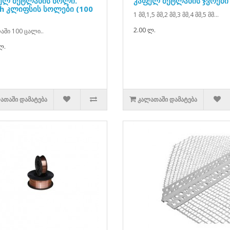
ელ მეტლახის სოლი.
კაფელ მეტლახის ჯვრები
h კლიფსის სოლები (100
1 მმ,1,5 მმ,2 მმ,3 მმ,4 მმ,5 მმ...
2.00 ლ.
აში 100 ცალი..
ლ.
ᲐᲗᲐᲨᲘ ᲓᲐᲛᲐᲢᲔᲑᲐ
ᲙᲐᲚᲐᲗᲐᲨᲘ ᲓᲐᲛᲐᲢᲔᲑᲐ