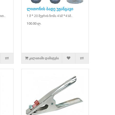
ლითონის ბადე უჟანგავი
ით..
1 მ * 20 მუჯრის ზომა 4 სმ *4 სმ..
100.00 ლ.
ᲙᲐᲚᲐᲗᲐᲨᲘ ᲓᲐᲛᲐᲢᲔᲑᲐ