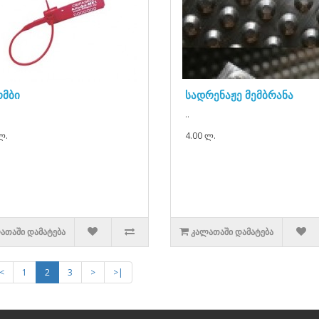
მბი
სადრენაჟე მემბრანა
..
ლ.
4.00 ლ.
ᲐᲗᲐᲨᲘ ᲓᲐᲛᲐᲢᲔᲑᲐ
ᲙᲐᲚᲐᲗᲐᲨᲘ ᲓᲐᲛᲐᲢᲔᲑᲐ
<
1
2
3
>
>|