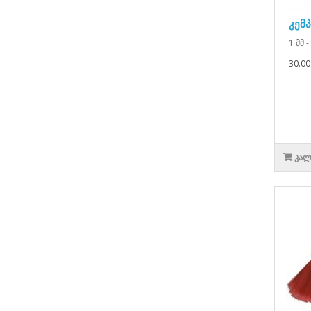
კემ
1 მმ -
30.00
ᲙᲐᲚ