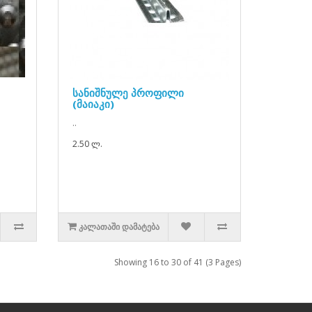
სანიშნულე პროფილი
(მაიაკი)
..
2.50 ლ.
ᲙᲐᲚᲐᲗᲐᲨᲘ ᲓᲐᲛᲐᲢᲔᲑᲐ
Showing 16 to 30 of 41 (3 Pages)