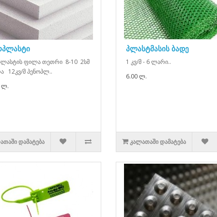
ოპლასტი
პლასტმასის ბადე
პლასტის ფილა თეთრი 8-10 2სმ
1 კვ/მ - 6 ლარი..
ა 12კვ/მ პენოპლ..
6.00 ლ.
 ლ.
ᲐᲗᲐᲨᲘ ᲓᲐᲛᲐᲢᲔᲑᲐ
ᲙᲐᲚᲐᲗᲐᲨᲘ ᲓᲐᲛᲐᲢᲔᲑᲐ