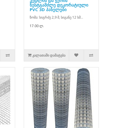
კედლის და ჭერის
ნესტგამძლე დეკორატიული
PVC 3D პანელები
ზომა: სიგრძე 2,9 მ, სიგანე 12 სმ...
17.00 ლ.
ᲙᲐᲚᲐᲗᲐᲨᲘ ᲓᲐᲛᲐᲢᲔᲑᲐ