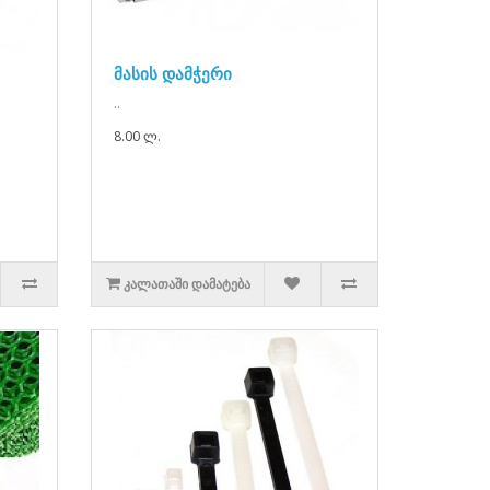
მასის დამჭერი
..
8.00 ლ.
ᲙᲐᲚᲐᲗᲐᲨᲘ ᲓᲐᲛᲐᲢᲔᲑᲐ