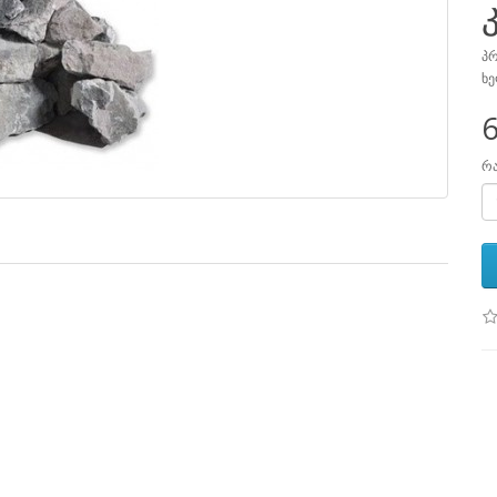
პრ
ხე
6
რ